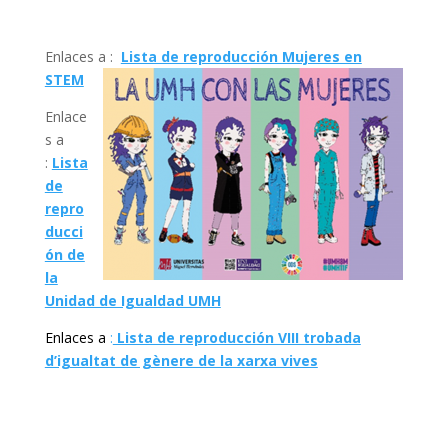
Enlaces a :
Lista de reproducción Mujeres en
STEM
Enlace
s a
:
Lista
de
repro
ducci
ón de
la
Unidad de Igualdad UMH
Enlaces a
:
Lista de reproducción VIII trobada
d’igualtat de gènere de la xarxa vives